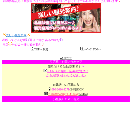
未経験者必見
面接前にはこれらの言葉を知っておくだけで安心感がぜんぜん違います
楽しい観光案内
札幌ってどんな所
周りに何が あるのかな
当店
ｽﾀｯﾌの一押し観光案内
TOPへ戻る
↑ﾍﾟｰｼﾞTOPへ
■ｻｲﾄﾏｯﾌﾟ
▽応募・お問い合わせ▽
質問だけでも全然OKです
ﾒｰﾙﾌｫｰﾑで質問・応募の方はｺﾁﾗ
からお問い合わせくださいね♪
◎電話での応募の方
090-2690-8278
(24時間OK)
0120-367-294(ﾌﾘｰﾀﾞｲｱﾙ)
(9-24時)
(c)札幌ｿｰﾌﾟﾗﾝﾄﾞ花火