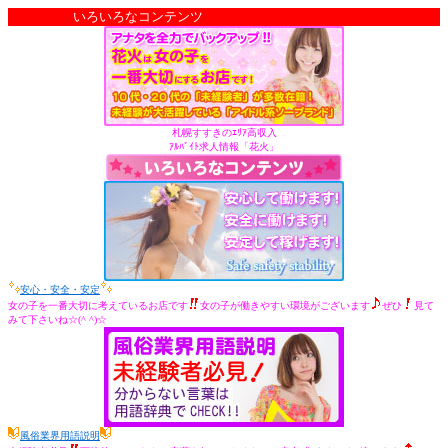
いろいろなコンテンツ
札幌すすきのｴﾘｱ高収入
ｱﾙﾊﾞｲﾄ求人情報「花火」
安心・安全・安定
女の子を一番大切に考えているお店です
女の子が働きやすい環境がございます
ぜひ
見て
みて下さいね☆(^ ^)☆
風俗業界用語説明